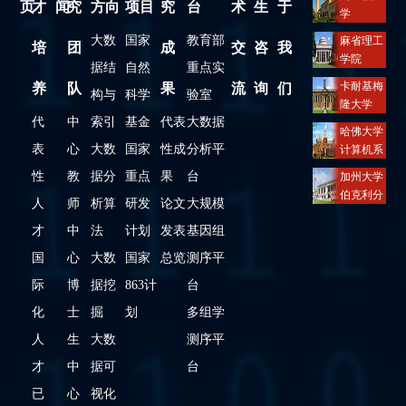
页
才
闻
究
方向
项目
究
台
术
生
于
学
计算机科
大数
国家
教育部
麻省理工
培
团
成
交
咨
我
学系
学院
据结
自然
重点实
电子工程
卡耐基梅
养
队
果
流
询
们
构与
科学
验室
与计算机
隆大学
系
代
中
索引
基金
代表
大数据
计算机科
哈佛大学
学学院
表
心
大数
国家
性成
分析平
计算机系
性
教
据分
重点
果
台
加州大学
伯克利分
人
师
析算
研发
论文
大规模
校
才
中
法
计划
发表
基因组
电子工程
与计算机
国
心
大数
国家
总览
测序平
科学系
际
博
据挖
863计
台
化
士
掘
划
多组学
人
生
大数
测序平
才
中
据可
台
已
心
视化