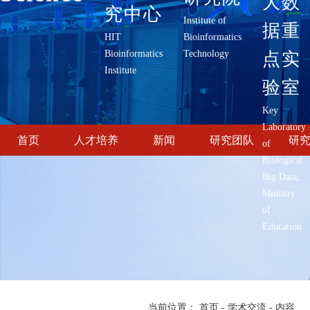
大数
究中心
Institute of
据重
HIT
Bioinformatics
Bioinformatics
Technology
点实
Institute
验室
Key
Laboratory
首页
人才培养
新闻
研究团队
研
of
Biological
Big Data,
Ministry
of
Education
当前位置：
首页
-
学术交流
-
内容