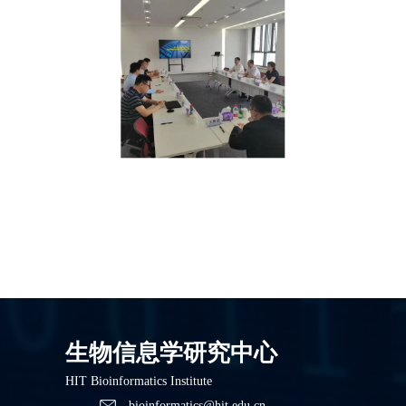
生物信息学研究中心
HIT Bioinformatics Institute
bioinformatics@hit.edu.cn