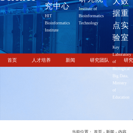
大数
究中心
Institute of
据重
HIT
Bioinformatics
Bioinformatics
Technology
点实
Institute
验室
Key
Laboratory
首页
人才培养
新闻
研究团队
研
of
Biological
Big Data,
Ministry
of
Education
当前位置：
首页
-
新闻
-
内容