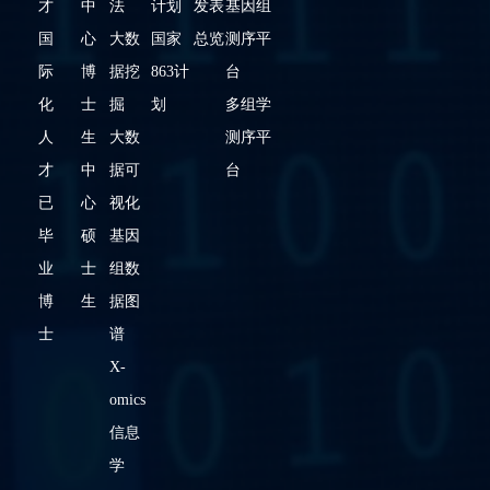
才
中
法
计划
发表
基因组
电子工程
与计算机
国
心
大数
国家
总览
测序平
科学系
际
博
据挖
863计
台
化
士
掘
划
多组学
人
生
大数
测序平
才
中
据可
台
已
心
视化
毕
硕
基因
业
士
组数
博
生
据图
士
谱
X-
omics
信息
学