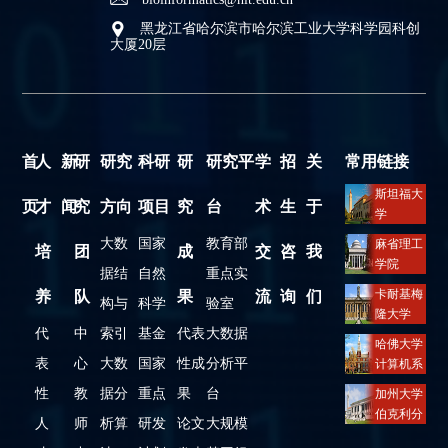
黑龙江省哈尔滨市哈尔滨工业大学科学园科创
大厦20层
首
人
新
研
研究
科研
研
研究平
学
招
关
常用链接
斯坦福大
页
才
闻
究
方向
项目
究
台
术
生
于
学
计算机科
大数
国家
教育部
麻省理工
培
团
成
交
咨
我
学系
学院
据结
自然
重点实
电子工程
卡耐基梅
养
队
果
流
询
们
构与
科学
验室
与计算机
隆大学
系
代
中
索引
基金
代表
大数据
计算机科
哈佛大学
学学院
表
心
大数
国家
性成
分析平
计算机系
性
教
据分
重点
果
台
加州大学
伯克利分
人
师
析算
研发
论文
大规模
校